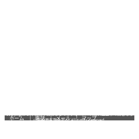
千葉県千葉市などでリフォーム・内
装大工工事の業者なら山下企画有限
会社へ
〒264-0017
千葉県千葉市若葉区加曽利町776番地5
Googleマップで確認する
TEL 090-8942-4003 / FAX 043-497-4925
リフォーム工事全般・ドローン事業は千葉県千葉市若葉区の山下企画有
限会社
Copyright © 千葉県千葉市などでリフォーム・内装大工工事の業者なら
ホーム
電話
メール
マップ
山下企画有限会社へ. All rights reserved.