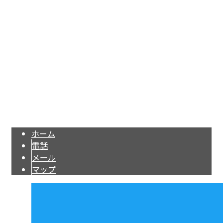
千葉県千葉市若葉区加曽利町776番地5
Googleマップで確認する
TEL 090-8942-4003 / FAX 043-497-4925
リフォーム工事全般・ドローン事業は千葉県千葉市若葉区の山下企画有限
会社
Copyright © 千葉県千葉市などでリフォーム・内装大工工事の業者なら山下企画有限会社
へ. All rights reserved.
ホーム
電話
メール
マップ