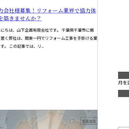
力会社様募集！リフォーム業界で協力体
を築きませんか？
んにちは、山下企画有限会社です。 千葉県千葉市に拠
を置く弊社は、関東一円でリフォーム工事を手掛ける業
す。 この記事では、リ...
月別
月を
カテ
5.05.23
新着情報