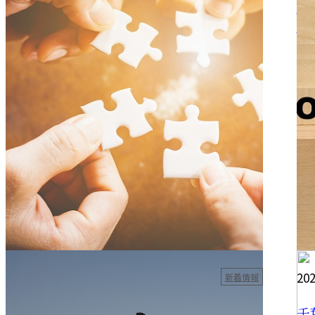
大工工事の裏側に迫る！美しい仕上がりの
協
秘密とは
ー
こんにちは！山下企画有限会社です。 千葉県千葉市を拠
こ
点に、関東一円でリフォーム・内装大工工事を手掛ける業
点
者です。 今回は、大工工事...
う業
2025.04.28
202
新着情報
求職者向け！リフォームで差をつける内装
千