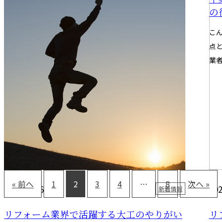
大工の技術
の
こんにちは！山下企画有限会社です。 千葉県千葉市を拠
こ
点に、リフォーム工事を承る内装大工業者です。 今回
点
は、求職者向けに、内装大工技...
業者
« 前へ
1
2
3
4
…
8
次へ »
2025.04.26
202
新着情報
リフォーム業界で活躍する大工のやりがい
リ