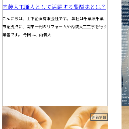
内装大工職人として活躍する醍醐味とは？
未
こんにちは、山下企画有限会社です。 弊社は千葉県千葉
こ
市を拠点に、関東一円のリフォームや内装大工工事を行う
点
業者です。 今回は、内装大...
者で
2025.05.21
202
新着情報