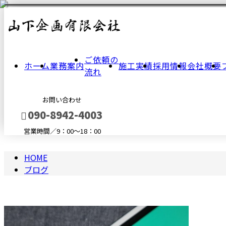
BLOG
ブ
ご依頼の
ホーム
業務案内
施工実績
採用情報
会社概要
ロ
流れ
お問い合わせ
グ
090-8942-4003
営業時間／9：00～18：00
HOME
メールフォーム
ブログ