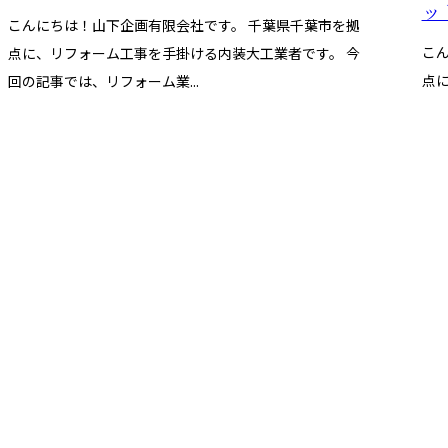
ッ
こんにちは！山下企画有限会社です。 千葉県千葉市を拠
こ
点に、リフォーム工事を手掛ける内装大工業者です。 今
点
回の記事では、リフォーム業...
記事
お問い合わせ
お電話でのお問い合
090-8942-
営業時間／9：00～18：0
葉市などでリフォーム・内装大
ホーム