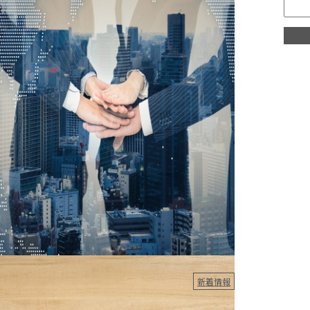
経験から学べる内装大工の技術
コラ
んにちは、山下企画有限会社です。 千葉県千葉市を拠
に、関東一円でリフォームや内装大工工事を手掛ける業
す。 今回は、未経験者...
5.05.20
新着情報