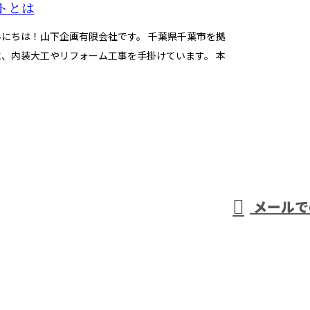
トとは
んにちは！山下企画有限会社です。 千葉県千葉市を拠
に、内装大工やリフォーム工事を手掛けています。 本
では、リフォームにおけ...
わせ
4003
メールで
0
工工事の業者なら山下企画有限会社へ